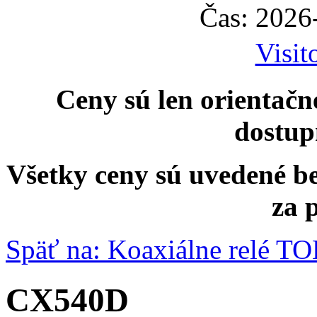
Čas: 2026
Visit
Ceny sú len orientačn
dostup
Všetky ceny sú uvedené b
za 
Späť na: Koaxiálne relé 
CX540D