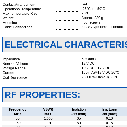
SPDT
Contact Arrangement
-25°C to +50°C
Operational Temperature
20°C
Max Temperature Rise
Approx. 230 g
Weight
Four screws
Mounting
3 BNC type female connector
Cable Connections
ELECTRICAL CHARACTERIS
50 Ohms
Impedance
12 V DC
Nominal Voltage
10 V DC - 14 V DC
Voltage Range
160 mA @12 V DC 20°C
Current
75 ±10% Ohms @ 20°C
Coil Resistance
RF PROPERTIES:
Frequency
VSWR
Isolation
Ins. Loss
MHz
max.
-dB (min)
-db (max)
50
1.005
65
0.10
150
1.01
60
0.15