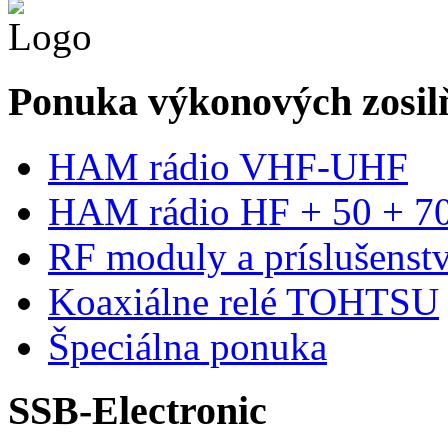
Ponuka výkonových zosilň
HAM rádio VHF-UHF
HAM rádio HF + 50 + 
RF moduly a príslušenst
Koaxiálne relé TOHTSU
Špeciálna ponuka
SSB-Electronic