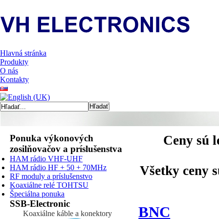
Hlavná stránka
Produkty
O nás
Kontakty
Ponuka výkonových
Ceny sú l
zosilňovačov a príslušenstva
HAM rádio VHF-UHF
HAM rádio HF + 50 + 70MHz
Všetky ceny 
RF moduly a príslušenstvo
Koaxiálne relé TOHTSU
Špeciálna ponuka
SSB-Electronic
BNC
Koaxiálne káble a konektory