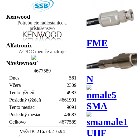
Kenwood
Potrebujete rádiostanice a
príslušenstvo
FME
Alfatronix
AC/DC meniče a zdroje
Návštevnosť
4
6
7
7
5
8
9
N
Dnes
561
Včera
2309
Tento týždeň
4983
Posledný týždeň
4661901
SMA
Tento mesiac
9091
Posledný mesiac
49683
Celkovo
4677589
UHF
Vaša IP: 216.73.216.94