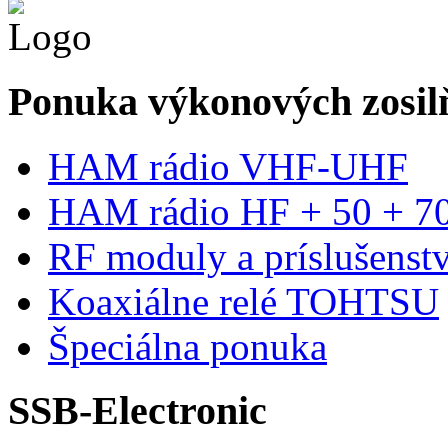
Ponuka výkonových zosilň
HAM rádio VHF-UHF
HAM rádio HF + 50 + 
RF moduly a príslušenst
Koaxiálne relé TOHTSU
Špeciálna ponuka
SSB-Electronic