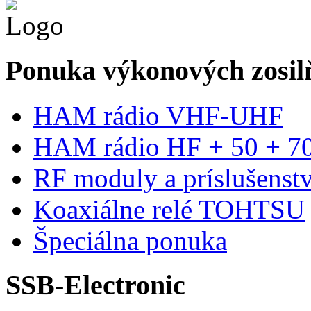
Ponuka výkonových zosilň
HAM rádio VHF-UHF
HAM rádio HF + 50 + 
RF moduly a príslušenst
Koaxiálne relé TOHTSU
Špeciálna ponuka
SSB-Electronic